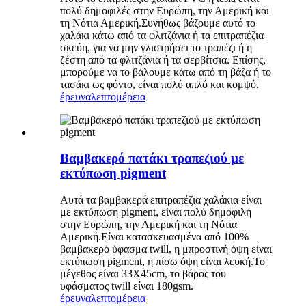
πολύ δημοφιλές στην Ευρώπη, την Αμερική και
τη Νότια Αμερική.Συνήθως βάζουμε αυτό το
χαλάκι κάτω από τα φλιτζάνια ή τα επιτραπέζια
σκεύη, για να μην γλιστρήσει το τραπέζι ή η
ζέστη από τα φλιτζάνια ή τα σερβίτσια. Επίσης,
μπορούμε να το βάλουμε κάτω από τη βάζα ή το
τασάκι ως φόντο, είναι πολύ απλό και κομψό.
έρευνα
λεπτομέρεια
Βαμβακερό πατάκι τραπεζιού με
εκτύπωση pigment
Αυτά τα βαμβακερά επιτραπέζια χαλάκια είναι
με εκτύπωση pigment, είναι πολύ δημοφιλή
στην Ευρώπη, την Αμερική και τη Νότια
Αμερική.Είναι κατασκευασμένα από 100%
βαμβακερό ύφασμα twill, η μπροστινή όψη είναι
εκτύπωση pigment, η πίσω όψη είναι λευκή.Το
μέγεθος είναι 33X45cm, το βάρος του
υφάσματος twill είναι 180gsm.
έρευνα
λεπτομέρεια