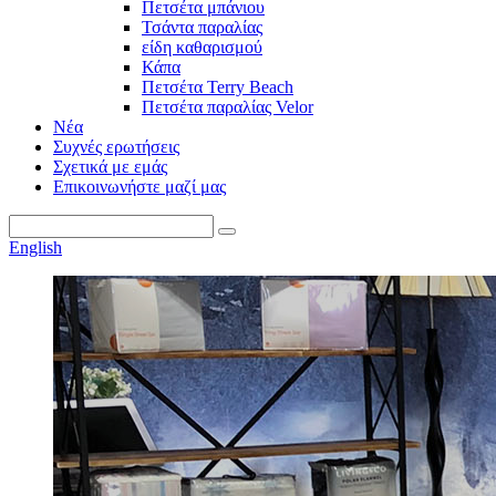
Πετσέτα μπάνιου
Τσάντα παραλίας
είδη καθαρισμού
Κάπα
Πετσέτα Terry Beach
Πετσέτα παραλίας Velor
Νέα
Συχνές ερωτήσεις
Σχετικά με εμάς
Επικοινωνήστε μαζί μας
English