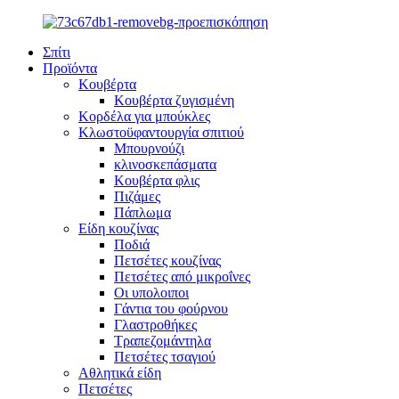
Σπίτι
Προϊόντα
Κουβέρτα
Κουβέρτα ζυγισμένη
Κορδέλα για μπούκλες
Κλωστοϋφαντουργία σπιτιού
Μπουρνούζι
κλινοσκεπάσματα
Κουβέρτα φλις
Πιζάμες
Πάπλωμα
Είδη κουζίνας
Ποδιά
Πετσέτες κουζίνας
Πετσέτες από μικροΐνες
Οι υπολοιποι
Γάντια του φούρνου
Γλαστροθήκες
Τραπεζομάντηλα
Πετσέτες τσαγιού
Αθλητικά είδη
Πετσέτες