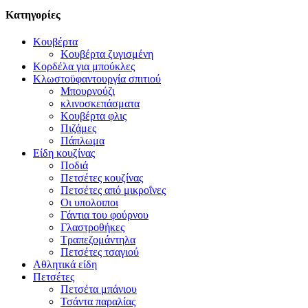
Κατηγορίες
Κουβέρτα
Κουβέρτα ζυγισμένη
Κορδέλα για μπούκλες
Κλωστοϋφαντουργία σπιτιού
Μπουρνούζι
κλινοσκεπάσματα
Κουβέρτα φλις
Πιζάμες
Πάπλωμα
Είδη κουζίνας
Ποδιά
Πετσέτες κουζίνας
Πετσέτες από μικροΐνες
Οι υπολοιποι
Γάντια του φούρνου
Γλαστροθήκες
Τραπεζομάντηλα
Πετσέτες τσαγιού
Αθλητικά είδη
Πετσέτες
Πετσέτα μπάνιου
Τσάντα παραλίας