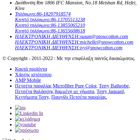
Διεύθυνση:
Rm 1806 IFC Mansion, No.18 Meishan Rd, Hefei,
Κίνα
Τηλέφωνο:
86-18297918574
Κινητό τηλέφωνο:
86-13705513238
Κινητό τηλέφωνο:
86-13855065210
Κινητό τηλέφωνο:
86-13655608618
ΗΛΕΚΤΡΟΝΙΚΗ ΔΙΕΥΘΥΝΣΗ:
susan@snowcotton.com
ΗΛΕΚΤΡΟΝΙΚΗ ΔΙΕΥΘΥΝΣΗ:
michelle@snowcotton.com
ΗΛΕΚΤΡΟΝΙΚΗ ΔΙΕΥΘΥΝΣΗ:
ivy@snowcotton.com
© Copyright - 2011-2022 : Με την επιφύλαξη παντός δικαιώματος.
Καυτά προϊόντα
Χάρτης ιστότοπου
AMP Mobile
Πετσέτα παραλίας Microfiber Pure Color
,
Terry Bathrobe
,
Πετσέτα θαλάσσης βαμμένη με νήματα
,
Terry Jaquard
,
Κεντήματα Terry
,
Παιχνίδι Πετσέτα παραλίας
,