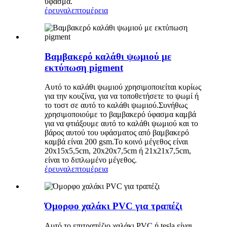
ύφασμα.
έρευνα
λεπτομέρεια
Βαμβακερό καλάθι ψωμιού με
εκτύπωση pigment
Αυτό το καλάθι ψωμιού χρησιμοποιείται κυρίως
για την κουζίνα, για να τοποθετήσετε το ψωμί ή
το τοστ σε αυτό το καλάθι ψωμιού.Συνήθως
χρησιμοποιούμε το βαμβακερό ύφασμα καμβά
για να φτιάξουμε αυτό το καλάθι ψωμιού και το
βάρος αυτού του υφάσματος από βαμβακερό
καμβά είναι 200 ​​gsm.Το κοινό μέγεθος είναι
20x15x5,5cm, 20x20x7,5cm ή 21x21x7,5cm,
είναι το διπλωμένο μέγεθος.
έρευνα
λεπτομέρεια
Όμορφο χαλάκι PVC για τραπέζι
Αυτό το επιτραπέζιο χαλάκι PVC ή tesla είναι