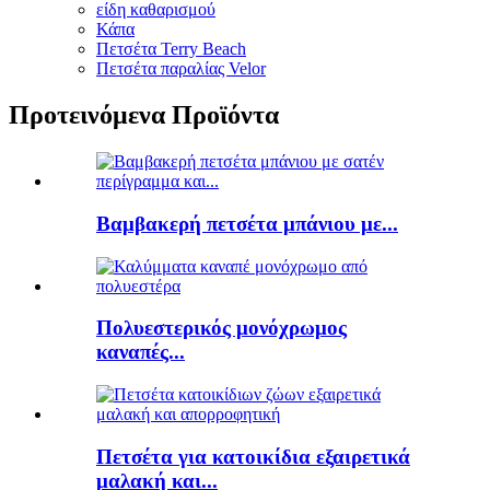
είδη καθαρισμού
Κάπα
Πετσέτα Terry Beach
Πετσέτα παραλίας Velor
Προτεινόμενα Προϊόντα
Βαμβακερή πετσέτα μπάνιου με...
Πολυεστερικός μονόχρωμος
καναπές...
Πετσέτα για κατοικίδια εξαιρετικά
μαλακή και...