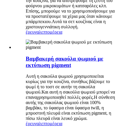
την κουζίνα, για να αποτρέψουμε τη ζέστη του
φούρνου μικροκυμάτων ή κατσαρόλες κλπ.
Επίσης, μπορούμε να το χρησιμοποιήσουμε για
να προστατέψουμε τα χέρια μας όταν κάνουμε
μπάρμπεκιου.Αυτά τα σετ κουζίνας είναι η
χριστουγεννιάτικη συλλογή.
έρευνα
λεπτομέρεια
Βαμβακερή σακούλα ψωμιού με
εκτύπωση pigment
Αυτή η σακούλα ψωμιού χρησιμοποιείται
κυρίως για την κουζίνα, συνήθως βάζουμε το
ψωμί ή το τοστ σε αυτήν τη σακούλα
ψωμιού.Και αυτή η σακούλα ψωμιού μπορεί να
επαναχρησιμοποιηθεί πολλές φορές.Η σύνθεση
αυτής της σακούλας ψωμιού είναι 100%
βαμβάκι, το ύφασμα είναι ύφασμα twill, η
μπροστινή πλευρά είναι εκτύπωση pigment, η
πίσω πλευρά είναι λευκό χρώμα.
έρευνα
λεπτομέρεια