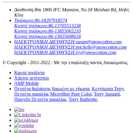
Διεύθυνση:
Rm 1806 IFC Mansion, No.18 Meishan Rd, Hefei,
Κίνα
Τηλέφωνο:
86-18297918574
Κινητό τηλέφωνο:
86-13705513238
Κινητό τηλέφωνο:
86-13855065210
Κινητό τηλέφωνο:
86-13655608618
ΗΛΕΚΤΡΟΝΙΚΗ ΔΙΕΥΘΥΝΣΗ:
susan@snowcotton.com
ΗΛΕΚΤΡΟΝΙΚΗ ΔΙΕΥΘΥΝΣΗ:
michelle@snowcotton.com
ΗΛΕΚΤΡΟΝΙΚΗ ΔΙΕΥΘΥΝΣΗ:
ivy@snowcotton.com
© Copyright - 2011-2022 : Με την επιφύλαξη παντός δικαιώματος.
Καυτά προϊόντα
Χάρτης ιστότοπου
AMP Mobile
Πετσέτα θαλάσσης βαμμένη με νήματα
,
Κεντήματα Terry
,
Πετσέτα παραλίας Microfiber Pure Color
,
Terry Jaquard
,
Παιχνίδι Πετσέτα παραλίας
,
Terry Bathrobe
,