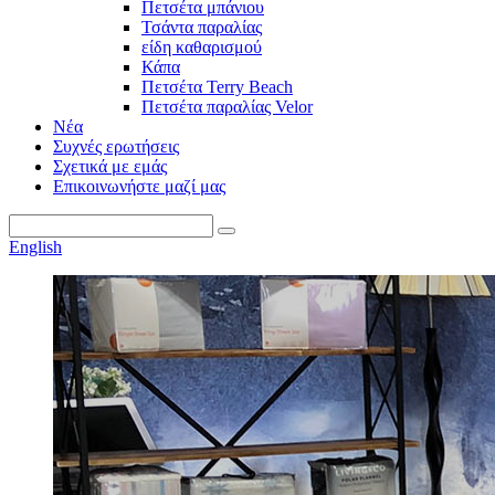
Πετσέτα μπάνιου
Τσάντα παραλίας
είδη καθαρισμού
Κάπα
Πετσέτα Terry Beach
Πετσέτα παραλίας Velor
Νέα
Συχνές ερωτήσεις
Σχετικά με εμάς
Επικοινωνήστε μαζί μας
English