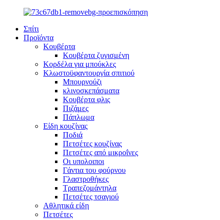
Σπίτι
Προϊόντα
Κουβέρτα
Κουβέρτα ζυγισμένη
Κορδέλα για μπούκλες
Κλωστοϋφαντουργία σπιτιού
Μπουρνούζι
κλινοσκεπάσματα
Κουβέρτα φλις
Πιζάμες
Πάπλωμα
Είδη κουζίνας
Ποδιά
Πετσέτες κουζίνας
Πετσέτες από μικροΐνες
Οι υπολοιποι
Γάντια του φούρνου
Γλαστροθήκες
Τραπεζομάντηλα
Πετσέτες τσαγιού
Αθλητικά είδη
Πετσέτες