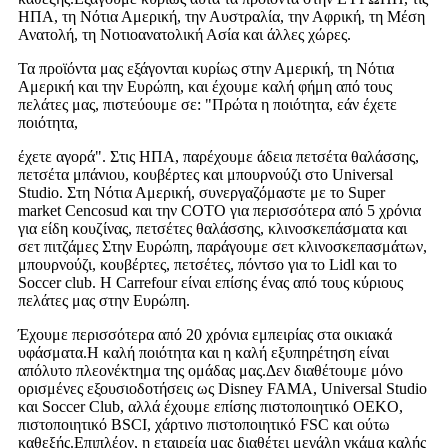
ΗΠΑ, τη Νότια Αμερική, την Αυστραλία, την Αφρική, τη Μέση
Ανατολή, τη Νοτιοανατολική Ασία και άλλες χώρες.
Τα προϊόντα μας εξάγονται κυρίως στην Αμερική, τη Νότια
Αμερική και την Ευρώπη, και έχουμε καλή φήμη από τους
πελάτες μας, πιστεύουμε σε: "Πρώτα η ποιότητα, εάν έχετε
ποιότητα,
έχετε αγορά". Στις ΗΠΑ, παρέχουμε άδεια πετσέτα θαλάσσης,
πετσέτα μπάνιου, κουβέρτες και μπουρνούζι στο Universal
Studio. Στη Νότια Αμερική, συνεργαζόμαστε με το Super
market Cencosud και την COTO για περισσότερα από 5 χρόνια
για είδη κουζίνας, πετσέτες θαλάσσης, κλινοσκεπάσματα και
σετ πιτζάμες Στην Ευρώπη, παράγουμε σετ κλινοσκεπασμάτων,
μπουρνούζι, κουβέρτες, πετσέτες, πόντσο για το Lidl και το
Soccer club. Η Carrefour είναι επίσης ένας από τους κύριους
πελάτες μας στην Ευρώπη.
Έχουμε περισσότερα από 20 χρόνια εμπειρίας στα οικιακά
υφάσματα.Η καλή ποιότητα και η καλή εξυπηρέτηση είναι
απόλυτο πλεονέκτημα της ομάδας μας.Δεν διαθέτουμε μόνο
ορισμένες εξουσιοδοτήσεις ως Disney FAMA, Universal Studio
και Soccer Club, αλλά έχουμε επίσης πιστοποιητικό OEKO,
πιστοποιητικό BSCI, χάρτινο πιστοποιητικό FSC και ούτω
καθεξής.Επιπλέον, η εταιρεία μας διαθέτει μεγάλη γκάμα καλής